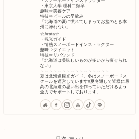
・スノーボードインストラクター
・東京大学 理科二類卒
趣味⇒美容ケア
特技⇒ビールの早飲み
「北海道の夏に慣れてしまってお盆のとき本
州に帰れない」
☆Arata☆
・観光ガイド
・情熱スノーボードインストラクター
趣味⇒ダイエット
特技⇒リバウンド
「北海道は美味しいものが多いから痩せられ
ない」
～～～～～～～～～～～～～～～～
夏は北海道観光ガイド、冬はスノーボードス
クールを運営しています!!夏冬通して皆様に最
高の北海道の思い出を作っていただけるよう
全力でサポートしております。
目次