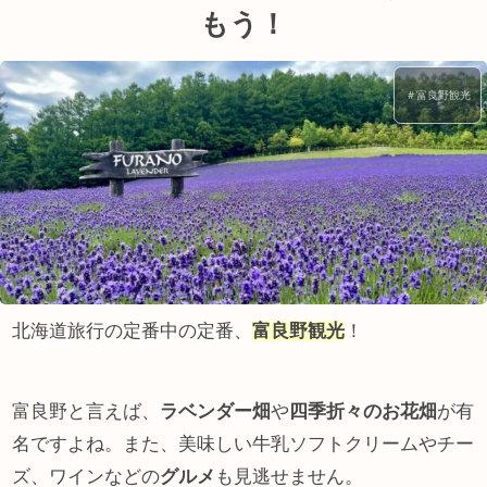
もう！
＃富良野観光
北海道旅行の定番中の定番、
富良野観光
！
富良野と言えば、
ラベンダー畑
や
四季折々のお花畑
が有
名ですよね。また、美味しい牛乳ソフトクリームやチー
ズ、ワインなどの
グルメ
も見逃せません。