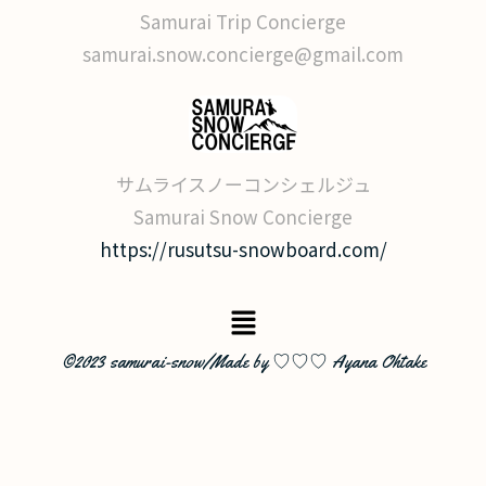
Samurai Trip Concierge
samurai.snow.concierge@gmail.com
サムライスノーコンシェルジュ
Samurai Snow Concierge
https://rusutsu-snowboard.com/
©2023 samurai-snow/Made by ♡♡♡ Ayana Ohtake