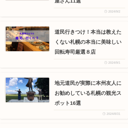
屋さん11選
2024/9/2
道民行きつけ！本当は教えた
くない札幌の本当に美味しい
回転寿司厳選８店
2024/9/1
地元道民が実際に本州友人に
お勧めしている札幌の観光ス
ポット16選
2024/8/31