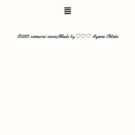
©2023 samurai-snow/Made by ♡♡♡ Ayana Ohtake